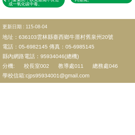
課
成一氧化碳中毒。
程
計
畫
:::
更新日期
115-08-04
英
地址：
636103雲林縣臺西鄉牛厝村舊泉州20號
語
展
電話：05-6982145 傳真：05-6985145
能
縣內網路電話：95934046(總機)
評
分機: 校長室002 教導處011 總務處046
鑑
成
學校信箱:cjps95934001@gmail.com
果
學
習
資
源
宣
導