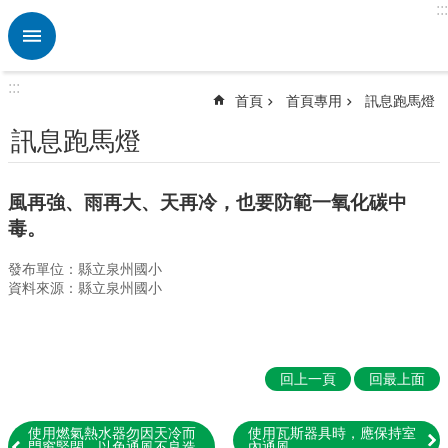
:::
跳到主要內容區塊
進
階
搜
:::
尋
首頁
首頁專用
訊息跑馬燈
熱
訊息跑馬燈
門
關
鍵
風再強、雨再大、天再冷，也要防範一氧化碳中
字
毒。
學
發布單位：縣立泉州國小
校
資料來源：縣立泉州國小
組
織
數
位
回上一頁
回最上面
校
務
使用燃氣熱水器勿因天冷而
使用瓦斯器具時，應保持室
門窗緊閉，以免通風不良造
內通風。